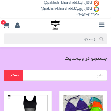
کانال ایتا:pakhsh_khorshidd@
کانال روبیکا:pakhsh-khorshidd@
09052034978
0
جستجو در وب‌سایت
جستجو