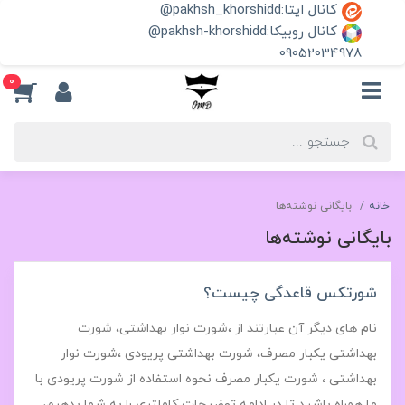
کانال ایتا:pakhsh_khorshidd@
کانال روبیکا:pakhsh-khorshidd@
09052034978
0
خانه
بایگانی نوشته‌ها
بایگانی نوشته‌ها
شورتکس قاعدگی چیست؟
نام های دیگر آن عبارتند از ،شورت نوار بهداشتی، شورت
بهداشتی یکبار مصرف‬‎، شورت بهداشتی پریودی ،شورت نوار
بهداشتی‬ ، شورت یکبار مصرف‫ نحوه استفاده از شورت پریودی با
ما همراه باشید تا در ادامه توضیحات کاملتری را به شما بدهیم،