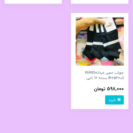
جوراب مچی مردانهWANS
کد۲۵۴۷🌺 بسته 12 تایی
598,000 تومان
خرید