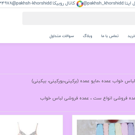
pakhsh_khorshi@
کانال روبیکا:pakhsh-khorshidd@
34978
رید
تماس با ما
وبلاگ
سوالات متداول
باس خواب عمده ،مایو عمده (برکینی،بورکینی، بیکینی)
مده فروشی انواع ست ، عمده فروشی لباس خواب