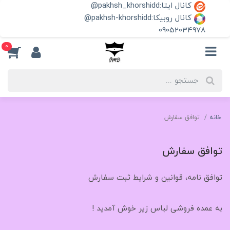
کانال ایتا:pakhsh_khorshidd@
کانال روبیکا:pakhsh-khorshidd@
09052034978
0
خانه
توافق سفارش
توافق سفارش
توافق نامه، قوانین و شرایط ثبت سفارش
به عمده فروشی لباس زیر خوش آمدید !