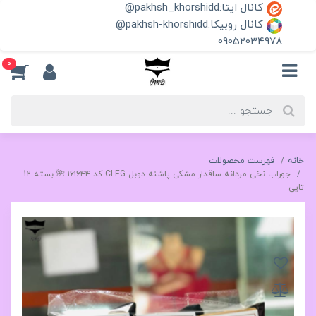
کانال ایتا:pakhsh_khorshidd@
کانال روبیکا:pakhsh-khorshidd@
09052034978
0
خانه
فهرست محصولات
جوراب نخی مردانه ساقدار مشکی پاشنه دوبل CLEG کد ۱۶۱۶۴۴ 🌺 بسته 12
تایی