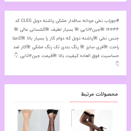
#جوراب نخی مردانه ساقدار مشکی پاشنه دوبل CLEG کد
۱۶۱۶۴۴ 🌺جین۱۲تایی 🌺 بسیار لطیف 🌺کشسانی عالی 🌺
جنس نخی 🌺پاشنه دوبل که دوام کار را بسیار بالا 🌺کاملا
راحت 🌺فری سایز 🌺 رنگ بندی تک رنگ مشکی 🌺کار ضد
حساسیت فوق العاده کیفیت بالا 🌺قیمت جین۱۲تایی :👇
👇
محصولات مرتبط