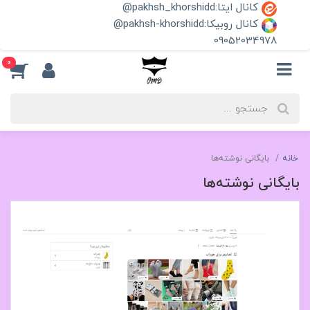
کانال ایتا:pakhsh_khorshidd@
کانال روبیکا:pakhsh-khorshidd@
09052034978
0
خانه
بایگانی نوشته‌ها
بایگانی نوشته‌ها