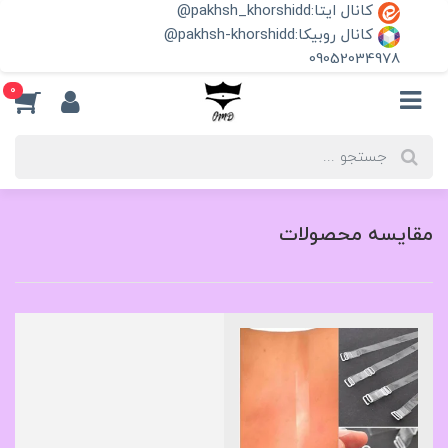
کانال ایتا:pakhsh_khorshidd@
کانال روبیکا:pakhsh-khorshidd@
09052034978
0
مقایسه محصولات