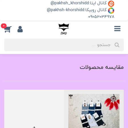
کانال ایتا:pakhsh_khorshidd@
کانال روبیکا:pakhsh-khorshidd@
09052034978
0
مقایسه محصولات