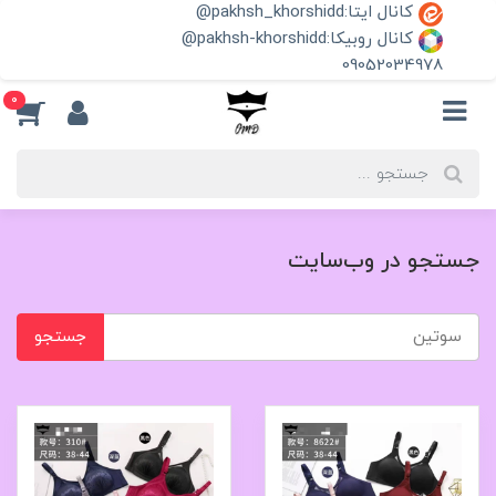
کانال ایتا:pakhsh_khorshidd@
کانال روبیکا:pakhsh-khorshidd@
09052034978
0
جستجو در وب‌سایت
جستجو