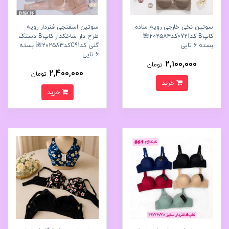
سوتین نخی خارجی رویه ساده
سوتین اسفنجی فنردار رویه
کاپB کد0721کد۲۰۲۵۸۴🌺
طرح دار شاخکدار کاپB دستک
بسته 6 تایی
گنی کدC91کد۲۰۲۵۸۳🌺 بسته
6 تایی
2,100,000
تومان
2,400,000
تومان
خرید
خرید