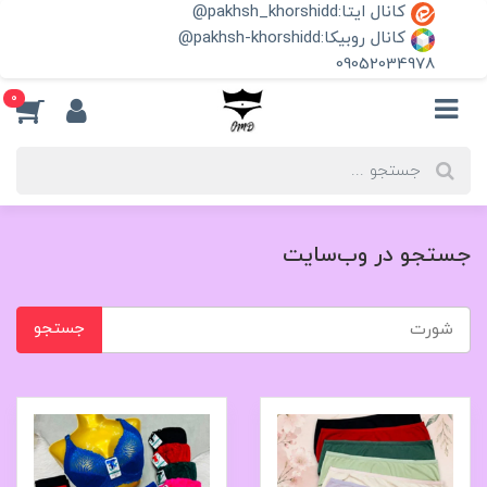
کانال ایتا:pakhsh_khorshidd@
کانال روبیکا:pakhsh-khorshidd@
09052034978
0
جستجو در وب‌سایت
جستجو