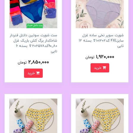
شورت سوپر نخی ساده غزل
ست شورت سوتین دانتل فنردار
سایز4XL کد۱۰۱۲۰۲👙 بسته 12
شاخکدار برگ کش باریک غزل
تایی
۸۰_۹۰کد۲۰۲۵۷۸👙 بسته 6
تایی
1,920,000
تومان
2,850,000
تومان
خرید
خرید