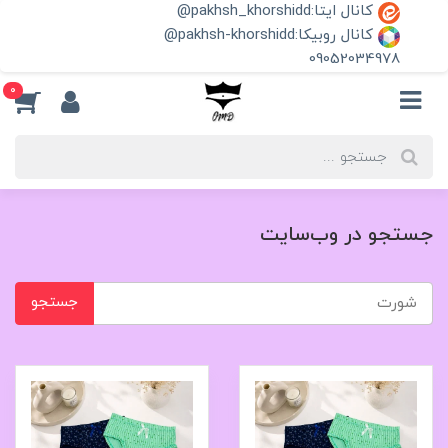
کانال ایتا:pakhsh_khorshidd@
کانال روبیکا:pakhsh-khorshidd@
09052034978
0
جستجو در وب‌سایت
جستجو