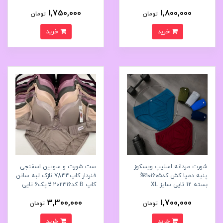
1,750,000
1,800,000
تومان
تومان
خرید
خرید
شورت مردانه اسلیپ ویسکوز
ست شورت و سوتین اسفنجی
پنبه دمپا کش کد۱۰۱۶۰۵🌺
فنردار کاپ7833 نازک لبه ساتن
بسته 12 تایی سایز XL
کاپ B کد۲۰۲۳۱۶👙پک6 تايی
3,300,000
1,700,000
تومان
تومان
خرید
خرید