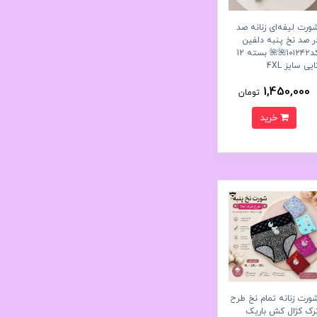
ورت لیفه‌ای زنانه صد
ر صد نخ پنبه دلفین
کد۱۰۱۲۴۲🌺🌺 بسته 12
ایی سایز 4XL
1,450,000
تومان
خرید
ورت زنانه تمام نخ طرح
رک کژال کش باریک