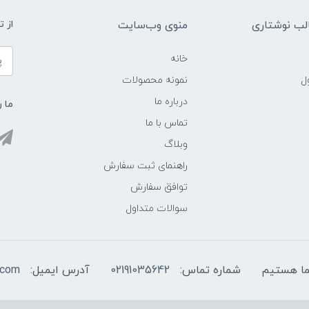
ب نوشتاری
منوی وب‌سایت
از 
خانه
ل
نمونه محصولات
درباره ما
ما ر
تماس با ما
وبلاگ
راهنمای ثبت سفارش
توافق سفارش
سوالات متداول
شماره تماس:
02191035642
آدرس ایمیل:
.com