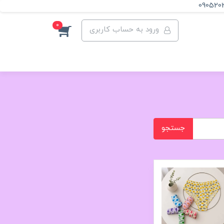
090520
0
ورود به حساب کاربری
جستجو