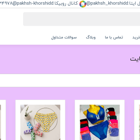
pakhsh_khorshi@
کانال روبیکا:pakhsh-khorshidd@
34978
رید
تماس با ما
وبلاگ
سوالات متداول
یت