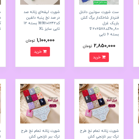
ست شورت سوتین دانتل
شورت لیفه‌ای زنانه صد
ش
فنردار شاخکدار برگ کش
در صد نخ پنبه دلفین
د
باریک غزل
کد۱۰۱۲۴۲🌺🌺 بسته 12
۸۰_۹۰کد۲۰۲۵۷۸👙
تایی سایز XL
ت
بسته 6 تایی
1,100,000
تومان
2,850,000
تومان
خرید
خرید
شورت زنانه تمام نخ طرح
شورت زنانه تمام نخ طرح
ش
ترک ببر نارنجی کش
ترک ببر نارنجی کش
ت