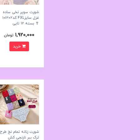
شورت سوپر نخی ساده
غزل سایز4XL کد۱۰۱۲۰۲
👙 بسته 12 تایی
1,920,000
تومان
خرید
شورت زنانه تمام نخ طرح
ترک ببر نارنجی کش