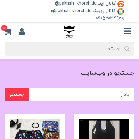
کانال ایتا:pakhsh_khorshidd@
کانال روبیکا:pakhsh-khorshidd@
09052034978
0
جستجو در وب‌سایت
جستجو