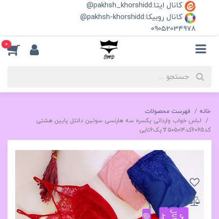
کانال ایتا:pakhsh_khorshidd@
کانال روبیکا:pakhsh-khorshidd@
09052034978
0
خانه
فهرست محصولات
لباس خواب وارداتی یکسره سه هارنسی سوتین دانتل پایین هشتی
کد6065کد۵۰۵۰۱۴👙پک۶تایی