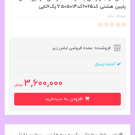
پایین هشتی کد6065کد۵۰۵۰۱۴👙پک۶تایی
پوشاک زنانه
فروشنده: عمده فروشی لباس زیر
آماده ارسال
3,600,000
تومان
افزودن به سبدخرید
#لباس_خواب وارداتی یکسره سه هارنسی سوتین دانتل