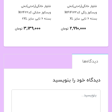
ر
شلوار خانگی(راحتی)نخی
شلوار خانگی(راحتی)نخی
شلوا
دار بالا طرحدار ۴۲تا۴۶ با
ویسکوز رنگی کد414123🌺
ویسکوز مشکی کد2422🌺
بسته 6 تایی سایز XL
بسته 6 تایی سایز 2XL
بسته 6 تایی 
3,139,000
2,990,000
مان
تومان
تومان
دیدگاه‌ها
دیدگاه خود را بنویسید