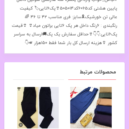
پایین هشتی کد6065کد۵۰۵۰۱۴👙پک۶تایی🏷 کیفیت
عالی تن خورشیک🎗سایز: فری مناسب ۴۲ تا ۴۶ 🌈
رنگبندی : ۶رنگ داخل هر پک ۶تایی براتون میاد👙 👙قیمت
پک۶تایی:👇👇👙حداقل سفارش یک پک🚚ارسال به سراسر
کشور 👙هزینه ارسال کل بار شما فقط ۱۵۰هزار 🎺👇
محصولات مرتبط