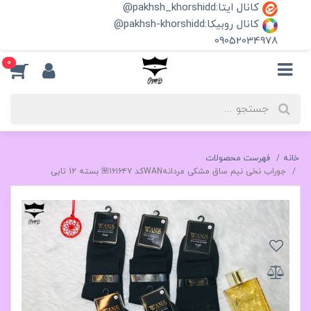
کانال ایتا:pakhsh_khorshidd@
کانال روبیکا:pakhsh-khorshidd@
09052034978
0
خانه
فهرست محصولات
جوراب نخی نیم ساق مشکی مردانهWANکد ۱۶۱۶۴۷🌺 بسته 12 تایی