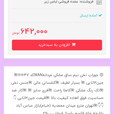
فروشنده: عمده فروشی لباس زیر
آماده ارسال
642,000
تومان
افزودن به سبدخرید
😍 جوراب نخی نیم ساق مشکی مردانهWANکد ۱۶۱۶۴۷🌺
جین۱۲تایی 🌺 بسیار لطیف 🌺کشسانی عالی 🌺جنس نخی
🌺تک رنگ مشکی 🌺کاملا راحت 🌺فری سایز 🌺 🌺کار ضد
حساسیت فوق العاده کیفیت بالا 🌺قیمت جین۱۲تایی 👇
👇👇🌺تهران مترو میدان محمدیه (خیام)بازار عباس آباد
بازارچه حاج قاسم پاساژ فرمانی پ27