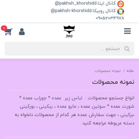
کانال ایتا:pakhsh_khorshidd@
کانال روبیکا:pakhsh-khorshidd@
09052034978
0
خانه
نمونه محصولات
نمونه محصولات
انواع جستجو محصولات :
لباس زیر عمده
*
جوراب
عمده *
شورت
عمده *
سوتین
عمده ،
مایو عمده
،
بیکینی
،
بورکینی
،برکینی ،
جهت سفارش عمده هر کدام از محصولات دلخواه به
دسته مربوطه مراجعه کنید .