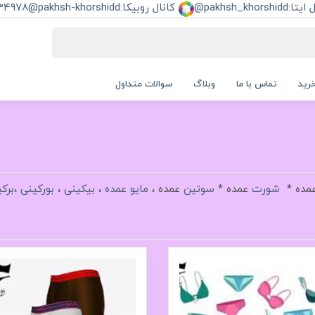
pakhsh_khorshi@
کانال روبیکا:pakhsh-khorshidd@
34978
رید
تماس با ما
وبلاگ
سوالات متداول
مده *
شورت
عمده *
سوتین
عمده ،
مایو عمده
،
بیکینی
،
بورکینی ،برکی