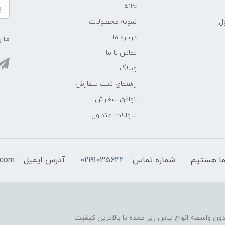
خانه
ل
نمونه محصولات
درباره ما
ما ر
تماس با ما
وبلاگ
راهنمای ثبت سفارش
توافق سفارش
سوالات متداول
شماره تماس:
02191035642
آدرس ایمیل:
.com
ون واسطه انواع لباس زیر عمده با بالاترین کیفیت