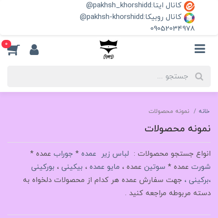
کانال ایتا:pakhsh_khorshidd@
کانال روبیکا:pakhsh-khorshidd@
09052034978
0
خانه
نمونه محصولات
نمونه محصولات
انواع جستجو محصولات :
لباس زیر عمده
*
جوراب
عمده *
شورت
عمده *
سوتین
عمده ،
مایو عمده
،
بیکینی
،
بورکینی
،برکینی ،
جهت سفارش عمده هر کدام از محصولات دلخواه به
دسته مربوطه مراجعه کنید .