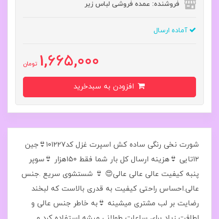
فروشنده: عمده فروشی لباس زیر
آماده ارسال
1,665,000
تومان
افزودن به سبدخرید
شورت نخی رنگی ساده کش اسپرت غزل کد۱۰۱۲۲۷👙جین
۱۲تایی 👙هزینه ارسال کل بار شما فقط ۱۵۰هزار 👙سوپر
پنبه کیفیت عالی عالی عالی😍 👙 شستشوی سریع .جنس
عالی.احساس راحتی کیفیت به قدری بالاست که لبخند
رضایت بر لب مشتری میشینه 👙به خاطر جنس عالی و
لطافت زیاد برای ساعات طولانی میشه استفاده کرد و