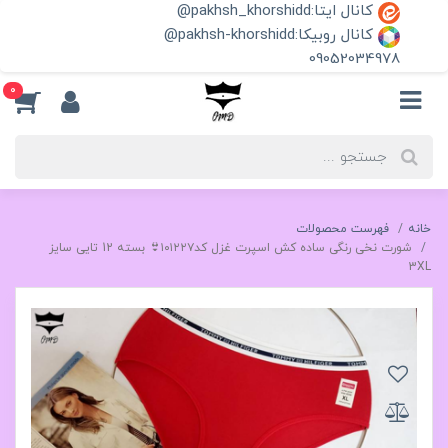
کانال ایتا:pakhsh_khorshidd@
کانال روبیکا:pakhsh-khorshidd@
09052034978
0
خانه
فهرست محصولات
شورت نخی رنگی ساده کش اسپرت غزل کد۱۰۱۲۲۷👙 بسته 12 تایی سایز
3XL