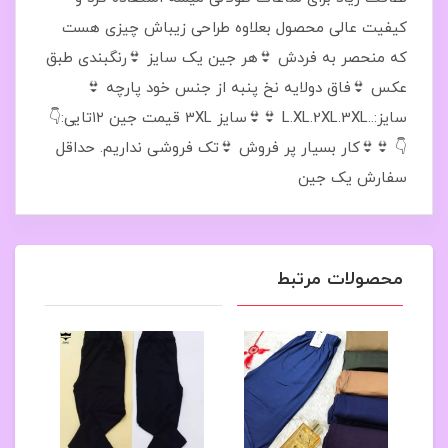
کیفیت عالی محصول بعلاوه طراحی زیباش چیزی هست
که منحصر به فردش 👙هر جین یک سایز 👙رنگبندی طبق
عکس 👙فاق دولایه نخ پنبه از جنس خود پارچه 👙
سایز:..L.XL.2XL.3XL 👙👙سایز 3XL قیمت جین ۱۲تایی:👇
👇 👙👙کار بسیار پر فروش 👙تک فروشی نداریم. حداقل
سفارش یک جین
محصولات مرتبط