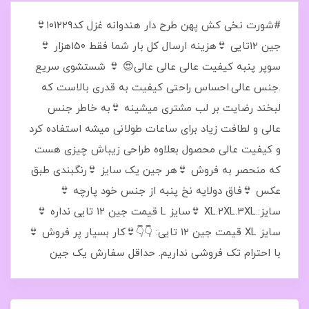
#شورت نخی کش پهن طرح دار هندوانه غزل کد۱۰۱۲۲۹👙
جین ۱۲تایی 👙هزینه ارسال کل بار شما فقط ۱۵۰هزار 👙
سوپر پنبه کیفیت عالی عالی عالی😍 👙 شستشوی سریع
.جنس عالی.احساس راحتی کیفیت به قدری بالاست که
لبخند رضایت بر لب مشتری میشینه 👙به خاطر جنس
عالی و لطافت زیاد برای ساعات طولانی میشه استفاده کرد
و کیفیت عالی محصول بعلاوه طراحی زیباش چیزی هست
که منحصر به فروش 👙هر جین یک سایز 👙رنگبندی طبق
عکس 👙فاق دولایه نخ پنبه از جنس خود پارچه 👙
سایز:.XL.2XL.3XL 👙سایز L قیمت جین ۱۲ تایی نداره 👙
سایز XL قیمت جین ۱۲ تایی: 👇👇👙کار بسیار پر فروش 👙
با احترام تک فروشی نداریم. حداقل سفارش یک جین