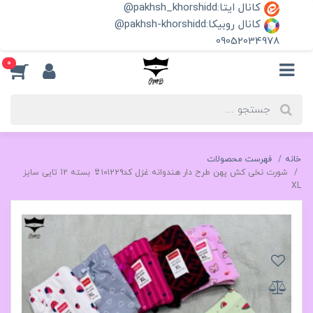
کانال ایتا:pakhsh_khorshidd@
کانال روبیکا:pakhsh-khorshidd@
09052034978
0
خانه
فهرست محصولات
شورت نخی کش پهن طرح دار هندوانه غزل کد۱۰۱۲۲۹👙 بسته 12 تایی سایز
XL