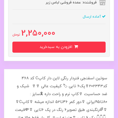
فروشنده: عمده فروشی لباس زیر
آماده ارسال
2,250,000
تومان
افزودن به سبدخرید
سوتین اسفنجی فنردار رنگی لاین دار کاپC کد 468
کد۲۰۲۳۴۳👙پک6 تايی 🏷 کیفیت عالی 👙👙 شیک و
ضد حساسیت 👙کاپ نرم و راحت داره 🎗سایز :
۸۰تا۹۵ایرانی 👙دور کمر ۴۶تا۵۲ اندازه میشه 👙کاپC👙
👙🌈رنگبندی طبق تصویر۶ رنگ در پک ۶تایی 👙💸قیمت
👇👇👇 پک ۶ تایی 👙هزینه ارسال کل بار فقط ۱۵۰ هزار