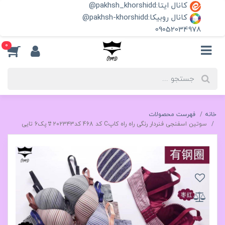
کانال ایتا:pakhsh_khorshidd@
کانال روبیکا:pakhsh-khorshidd@
09052034978
0
خانه
فهرست محصولات
سوتین اسفنجی فنردار رنگی راه راه کاپC کد 468 کد۲۰۲۳۴۳👙پک6 تايی