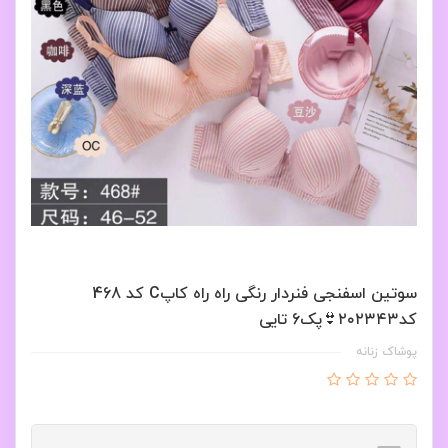
سوتین اسفنجی فنردار رنگی راه راه کاپC کد 468
کد۲۰۲۳۴۳👙پک6 تايی
پوشاک زنانه