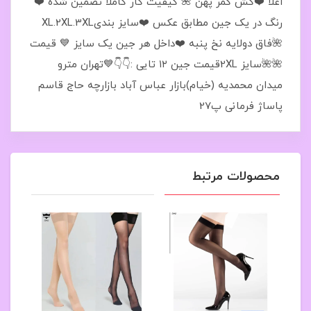
اعلا ❤️کش کمر پهن 🌺 کیفیت کار کاملا تضمین شده ❤️
رنگ در یک جین مطابق عکس ❤️سایز بندیXL.2XL.3XL
🌺فاق دولایه نخ پنبه ❤️داخل هر جین یک سایز 💙 قیمت
🌺🌺سایز 2XLقیمت جین ۱۲ تايی :👇👇💙تهران مترو
میدان محمدیه (خیام)بازار عباس آباد بازارچه حاج قاسم
پاساژ فرمانی پ27
محصولات مرتبط