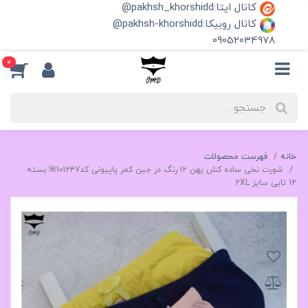
کانال ایتا:pakhsh_khorshidd@
کانال روبیکا:pakhsh-khorshidd@
09052034978
0
خانه
فهرست محصولات
شورت نخی ساده کش پهن ۱۲ رنگ در جین کمر پاپیونی کد۱۰۱۲۴۷🌺 بسته
12 تايی سایز 2XL