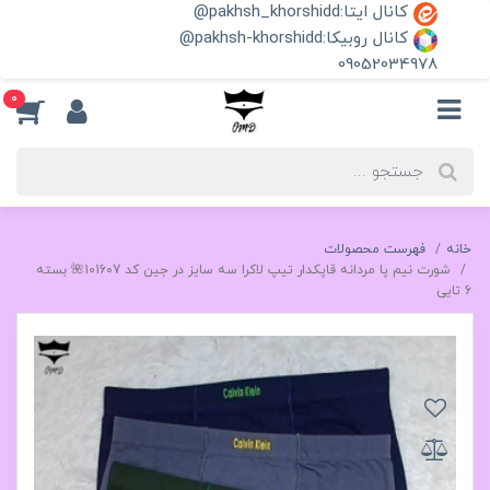
کانال ایتا:pakhsh_khorshidd@
کانال روبیکا:pakhsh-khorshidd@
09052034978
0
خانه
فهرست محصولات
شورت نیم پا مردانه قاپکدار تیپ لاکرا سه سایز در جین کد 101607🌺 بسته
6 تایی