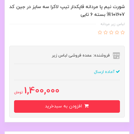
شورت نیم پا مردانه قاپکدار تیپ لاکرا سه سایز در جین کد
101607🌺 بسته 6 تایی
لباس زیر مردانه
فروشنده: عمده فروشی لباس زیر
آماده ارسال
1,400,000
تومان
افزودن به سبدخرید