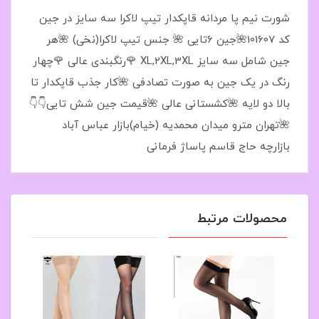
شورت نیم پا مردانه قاپکدار تیپ لاکرا سه سایز در جین
کد 101607🌺جین 6تایی 🌺 جنس تیپ لاکرا(نخی) 🌺هر
جین شامل سه سایز XL,2XL,3XL 🌹رنگبندی عالی 🌹چهار
رنگ در یک جین به صورت تصادفی 🌺کار جذب قاپکدار تا
بالا دو لایه 🌺کشستانی عالی 🌺قیمت جین شش تایی👇👇
🌺تهران مترو میدان محمدیه (خیام)بازار عباس آباد
بازارچه حاج قاسم پاساژ فرمانی
محصولات مرتبط