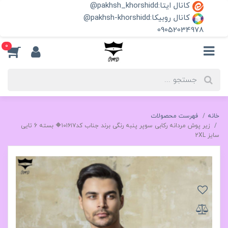
کانال ایتا:pakhsh_khorshidd@
کانال روبیکا:pakhsh-khorshidd@
09052034978
0
خانه
فهرست محصولات
زیر پوش مردانه رکابی سوپر پنبه رنگی برند جناب کد۱۰۱۶۱۷🔶 بسته 6 تایی
سایز 2XL