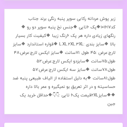
زیر پوش مردانه رکابی سوپر پنبه رنگی برند جناب
کد۱۰۱۶۱۷🔶پک 6تایی 🔶️جنس نخ پنبه سوپر دو رو 🔶
رنگهای زیادی داره هر پک 6رنگ زیبا 🔶کیفیت کار بسیار
بالا 🔶سایز بندی :L.XL.2XL.3XL 🔶️قواره استاندارد 🔶️سایز
لارج:عرض :۴۵ طول :۷۱سانت 🔶️سایز ایکس لارج:عرض:۴۸
طول:۷۵سانت 🔶️سایزدو ایکس لارج:عرض:۵۲
طول:۷۸سانت 🔶️سایز سه ایکس لارج:عرض:۵۷
طول:۸۱سانت 🔶️به دلیل استفاده از الیاف طبیعی پنبه ضد
حساسیته و در اثر تعریق بو نمیگیره و عمر بالا داره
🔶️🔶️سایز2XLقیمت پک۶ تایی :👇👇🔶حداقل خرید یک
جین