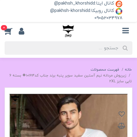
کانال ایتا:pakhsh_khorshidd@
کانال روبیکا:pakhsh-khorshidd@
09052034978
0
خانه
فهرست محصولات
زیرپوش مردانه نیم آستین سفید سوپر پنبه برند جناب کد۱۰۱۶۱۴🔶 بسته 6
تایی سایز 2XL