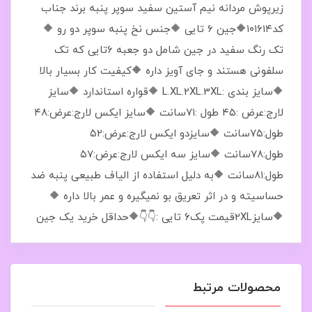
زیرپوش مردانه نیم آستین سفید سوپر پنبه برند جناب
کد۱۰۱۶۱۴🔶جین ۶ تایی 🔶️جنس نخ پنبه سوپر دو رو 🔶
تک رنگ سفید در جین شامل دو جعبه 6تایی که تک
سلفونی هستند و جای آویز داره 🔶کیفیت کار بسیار بالا
🔶سایز بندی :L.XL.2XL.3XL 🔶️قواره استاندارد 🔶️سایز
لارج:عرض :۴۵ طول :۷۱سانت 🔶️سایز ایکس لارج:عرض:۴۸
طول:۷۵سانت 🔶️سایزدو ایکس لارج:عرض:۵۲
طول:۷۸سانت 🔶️سایز سه ایکس لارج:عرض:۵۷
طول:۸۱سانت 🔶️به دلیل استفاده از الیاف طبیعی پنبه ضد
حساسیته و در اثر تعریق بو نمیگیره و عمر بالا داره 🔶️
🔶️سایز2XLقیمت پک۶ تایی :👇👇🔶حداقل خرید یک جین
محصولات مرتبط