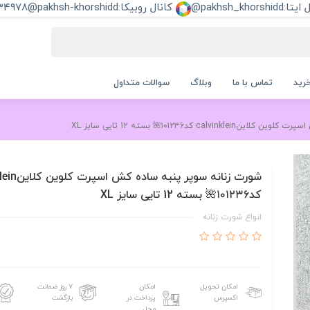
pakhsh_khorshi@
کانال روبیکا:pakhsh-khorshidd@
34978
رید
تماس با ما
وبلاگ
سوالات متداول
ca کد۱۰۱۲۳۶🌺 بسته 12 تایی سایز XL
شورت زنانه سوپر پن
کد۱۰۱۲۳۶🌺 بسته 12 تایی سایز XL
انواع شورت زنانه
امکان تحویل
امکان
۷ روز ضمانت
اکسپرس
پرداخت در
بازگشت
محل