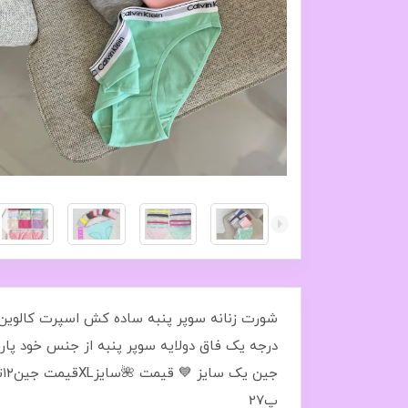
ج
پ27