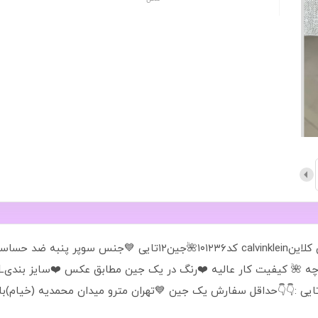
شورت زنانه سوپر پنبه ساده کش اسپرت کالوین کلاینcalvinklein کد۲۳۶
ین یک سایز 💙 قیمت 🌺سایزXLقیمت جین۱۲تایی :👇👇حداقل سفارش یک جین 💙تهران مترو میدان مح