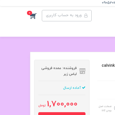
090520
0
ورود به حساب کاربری
به ساده کش اسپرت کلوین کلاینcalvinklein
فروشنده: عمده فروشی
لباس زیر
آماده ارسال
1,700,000
تومان
ضمانت اصل
بودن کالا