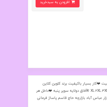
افزودن به سبدخرید
۱۰۱🌺جین۱۲تایی 💙جنس سوپر پنبه ضد حساسیت ❤️کار بسیار باکیفیت برند کلوین کلاین
درجه یک فاق دولایه سوپر پنبه از جنس خود پارچه 🌺 کیفیت کار عالیه ❤️رنگ در یک جین مطابق عکس ❤️سایز بندیXL.2XL.3XL 🌺فاق دولایه سوپر پنبه ❤️داخل هر
مدیه (خیام)بازار عباس آباد بازارچه حاج قاسم پاساژ فرمانی