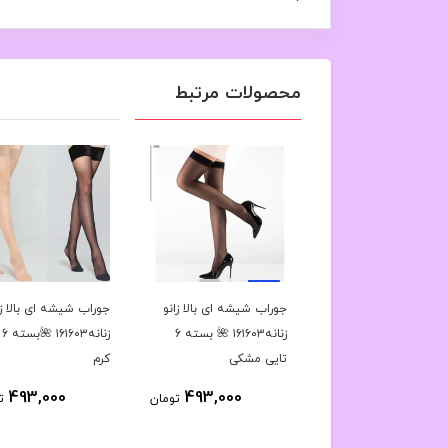
محصولات مرتبط
اب نخی زنانه مچی
جوراب شیشه ای بالا زانو
جوراب شیشه ای بالا زا
طرح لبخند کد۱۶۱۶۳۹🌺
زنانه۱۶۱۶۰۳ 🌺 بسته 6
زنا
1 تایی
تایی مشکی
کرم
493,000
493,000
822,000
تومان
تومان
ت