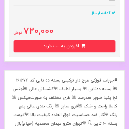
آماده ارسال
720,000
تومان
افزودن به سبدخرید
#جوراب قوزکی طرح دار ترکیبی بسته ده تایی کد ۱۶۱۶۷۴
🌺 بسته ده‌تایی 🌺 بسیار لطیف 🌺کشسانی عالی 🌺جنس
نخ پنبه سوپر صدرصد 🌺 طرح مختلف به صورت‌میکس 🌺
کاملا راحت و خنک 🌺فری سایز 🌺 رنگ بندی عالی پنج
رنگ 🌺کار ضد حساسیت فوق العاده کیفیت بالا 🌺قیمت
بسته 10 تایی :👇 💙تهران مترو میدان محمدیه (خیام)بازار