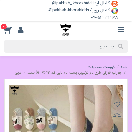
کانال ایتا:pakhsh_khorshidd@
کانال روبیکا:pakhsh-khorshidd@
09052034978
0
خانه
فهرست محصولات
جوراب قوزکی طرح دار ترکیبی بسته ده تایی کد ۱۶۱۶۷۴ 🌺 بسته 10 تایی