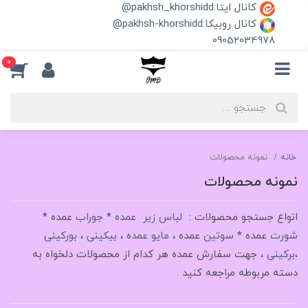
کانال ایتا:pakhsh_khorshidd@
کانال روبیکا:pakhsh-khorshidd@
09052034978
0
خانه
نمونه محصولات
نمونه محصولات
انواع جستجو محصولات :
لباس زیر عمده
*
جوراب
عمده *
شورت
عمده *
سوتین
عمده ،
مایو عمده
،
بیکینی
،
بورکینی
،برکینی ،
جهت سفارش عمده هر کدام از محصولات دلخواه به
دسته مربوطه مراجعه کنید .