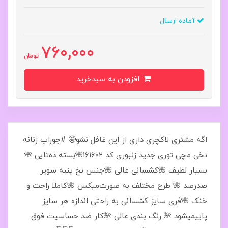
آماده ارسال
760,000
تومان
افزودن به سبدخرید
اگه مشتری لاکچری داری از این غافل نشو🤩 #جوراب زنانه
نخی مچی توری جدید زنبوری کد ۱۶۱۶۰۲🌺بسته ده‌تایی 🌺
بسیار لطیف 🌺کشسانی عالی 🌺جنس نخ پنبه سوپر
صدرصد 🌺 طرح مختلف به صورت‌میکس 🌺کاملا راحت و
خنک 🌺فری سایز کشسانی به راحتی اندازه هر سایز
پاییمیشود 🌺 رنگ بندی عالی 🌺کار ضد حساسیت فوق