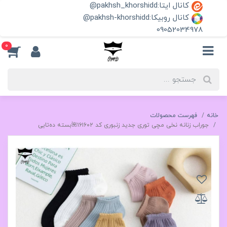
کانال ایتا:pakhsh_khorshidd@
کانال روبیکا:pakhsh-khorshidd@
09052034978
0
خانه
فهرست محصولات
جوراب زنانه نخی مچی توری جدید زنبوری کد ۱۶۱۶۰۲🌺بسته ده‌تایی