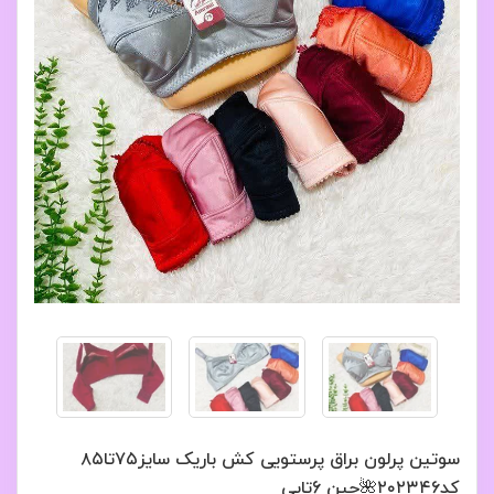
سوتین پرلون براق پرستویی کش باریک سایز۷۵تا۸۵
کد۲۰۲۳۴۶🌺جین 6تایی