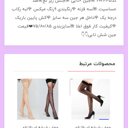
کد۲۰۲۳۴۵ 🌺جین 6تایی 🌺جنس زیر نخ🌺ضد
حساسیت 🌺سه قزنه 🌹رنگبندی ۹رنگ میکس 🌹لبه رکاب
درجه یک 🌹داخل هر جین سه سایز 🌹کش پایین باریک
🌹کیفیت کار فوق اعلا 🌺سایز‌بندی ۷۵/۸۰/۸۵❤️قیمت
جین شش تایی👇👇
محصولات مرتبط
رح
جوراب شیشه ای بالا زانو
جوراب شیشه ای بالا زانو
جوراب