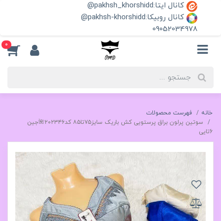
کانال ایتا:pakhsh_khorshidd@
کانال روبیکا:pakhsh-khorshidd@
09052034978
0
خانه
فهرست محصولات
سوتین پرلون براق پرستویی کش باریک سایز۷۵تا۸۵ کد۲۰۲۳۴۶🌺جین
6تایی