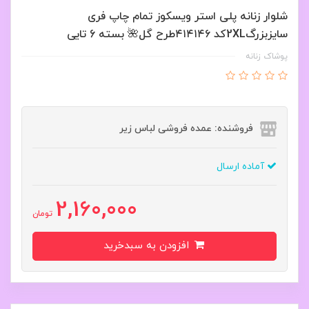
شلوار زنانه پلی استر ویسکوز تمام چاپ فری
سایزبزرگ2XLکد ۴۱۴۱۴۶طرح گل🌺 بسته 6 تایی
پوشاک زنانه
فروشنده: عمده فروشی لباس زیر
آماده ارسال
2,160,000
تومان
افزودن به سبدخرید