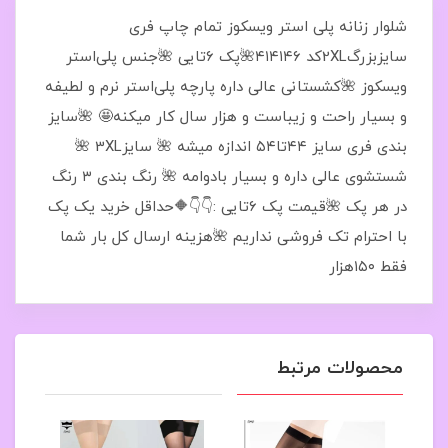
شلوار زنانه پلی استر ویسکوز تمام چاپ فری
سایزبزرگ2XLکد ۴۱۴۱۴۶🌺پک ۶تایی 🌺جنس پلی‌استر
ویسکوز 🌺کشستانی عالی داره پارچه پلی‌استر نرم و لطیفه
و بسیار راحت و زیباست و هزار سال کار میکنه🤩 🌺سایز
بندی فری سایز ۴۴تا۵۴ اندازه میشه 🌺 سایز3XL 🌺
شستشوی عالی داره و بسیار بادوامه 🌺 رنگ بندی ۳ رنگ
در هر پک 🌺قیمت پک ۶تایی :👇👇🔶حداقل خرید یک پک
با احترام تک فروشی نداریم 🌺هزینه ارسال کل بار شما
فقط ۱۵۰هزار
محصولات مرتبط