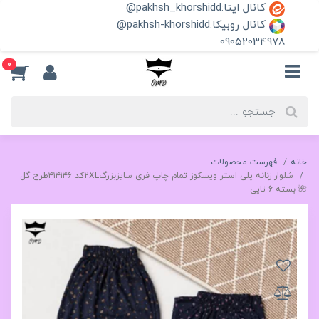
کانال ایتا:pakhsh_khorshidd@
کانال روبیکا:pakhsh-khorshidd@
09052034978
0
خانه
فهرست محصولات
شلوار زنانه پلی استر ویسکوز تمام چاپ فری سایزبزرگ2XLکد ۴۱۴۱۴۶طرح گل
🌺 بسته 6 تایی