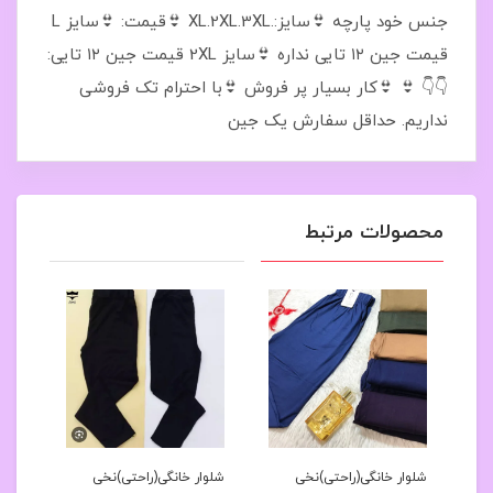
جنس خود پارچه 👙سایز:.XL.2XL.3XL 👙قیمت: 👙سایز L
قیمت جین ۱۲ تایی نداره 👙سایز 2XL قیمت جین ۱۲ تایی:
👇👇 👙 👙کار بسیار پر فروش 👙با احترام تک فروشی
نداریم. حداقل سفارش یک جین
محصولات مرتبط
ر
شلوار خانگی(راحتی)نخی
شلوار خانگی(راحتی)نخی
شلوا