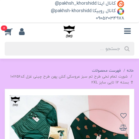
کانال ایتا:pakhsh_khorshidd@
کانال روبیکا:pakhsh-khorshidd@
09052034978
0
خانه
فهرست محصولات
شورت تمام نخی طرح تم سبز عروسکی کش پهن طرح چینی غزل کد۱۰۱۲۵۶
👙 بسته 12 تایی سایز 2XL