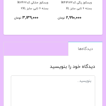
دار بالا طرحدار ۴۲تا۴۶ با
ویسکوز رنگی کد414123🌺
ویسکوز مشکی کد2422🌺
بسته 6 تایی سایز XL
بسته 6 تایی سایز 2XL
بسته 6 تایی 
3,139,000
2,990,000
مان
تومان
تومان
دیدگاه‌ها
دیدگاه خود را بنویسید