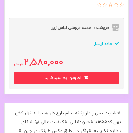
فروشنده: عمده فروشی لباس زیر
آماده ارسال
2,580,000
تومان
افزودن به سبدخرید
👙شورت نخی پادار زنانه تمام طرح دار هندوانه غزل کش
پهن کد۱۰۱۲۵۵👙جین۱۲تایی 👙کیفیت عالی 😍 👙فاق
دولایه نخ پنبه 👙رنگبندی طبق عکس ۶ رنگ در جین 👙