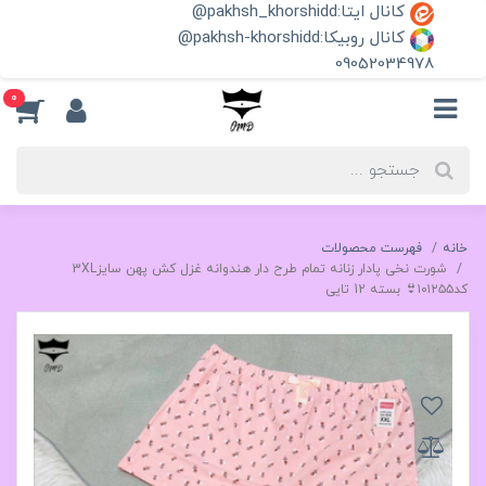
کانال ایتا:pakhsh_khorshidd@
کانال روبیکا:pakhsh-khorshidd@
09052034978
0
خانه
فهرست محصولات
شورت نخی پادار زنانه تمام طرح دار هندوانه غزل کش پهن سایز3XL
کد۱۰۱۲۵۵👙 بسته 12 تایی