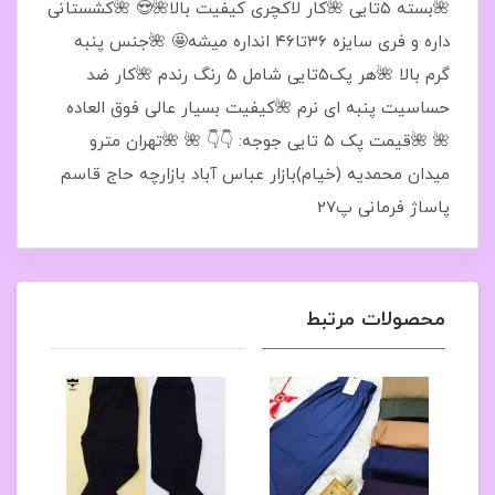
🌺بسته ۵تایی 🌺کار لاکچری کیفیت بالا🌺😍 🌺کشستانی
داره و فری سایزه ۳۶تا۴۶ انداره میشه🤩 🌺جنس پنبه
گرم بالا 🌺هر پک۵تایی شامل ۵ رنگ رندم 🌺کار ضد
حساسیت پنبه ای نرم 🌺کیفیت بسیار عالی فوق العاده
🌺 🌺قیمت پک ۵ تایی جوجه: 👇👇 🌺 🌺تهران مترو
میدان محمدیه (خیام)بازار عباس آباد بازارچه حاج قاسم
پاساژ فرمانی پ27
محصولات مرتبط