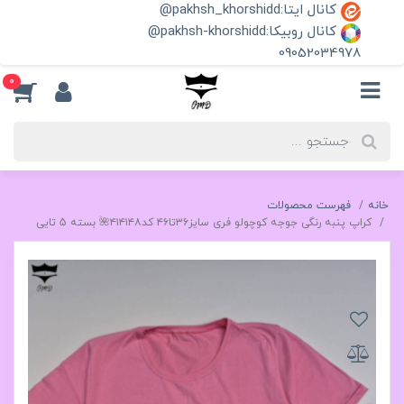
کانال ایتا:pakhsh_khorshidd@
کانال روبیکا:pakhsh-khorshidd@
09052034978
0
خانه
فهرست محصولات
کراپ پنبه رنگی جوجه کوچولو فری سایز۳۶تا۴۶ کد۴۱۴۱۴۸🌺 بسته 5 تایی