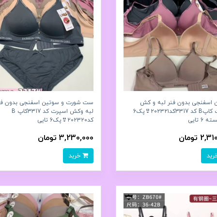
 اسفنجی بدون فنر لبه و کش
ست شورت و سوتین اسفنجی بدون فن
اسپرت کاپB کد 3317کد۲۰۲۳۲۱👙پک6
لبه وکش اسپرت کد 3317کاپ B
 6 تایی
کد۲۰۲۳۲۰👙پک6 تايی
2, تومان
3,230,000 تومان
خرید