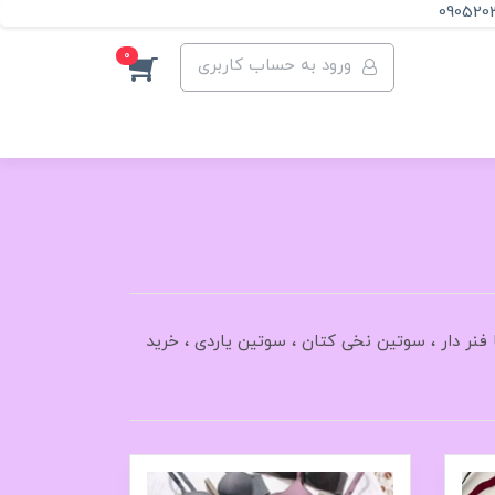
090520
0
ورود به حساب کاربری
 رستمی ،فانتزی ، سوتین جکدار یا فنر دار ، سوتین نخی کتان ، سوتین یاردی ، خرید