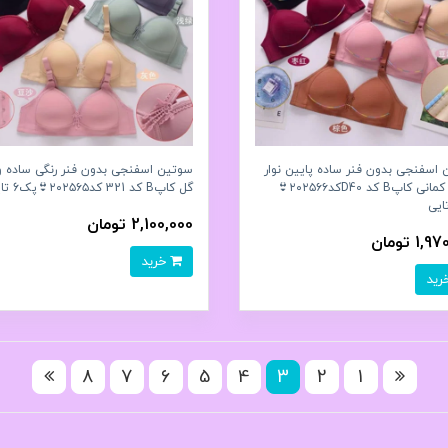
اسفنجی بدون فنر ساده پایین نوار
سوتین اسفنجی بدون فنر رنگی ساده 
رنگین کمانی کاپB کد D40کد۲۰۲۵۶۶👙
گل کاپB کد 321 کد۲۰۲۵۶۵👙پک6 تايی
2,100,000 تومان
1 تومان
خرید
8
7
6
5
4
3
2
1