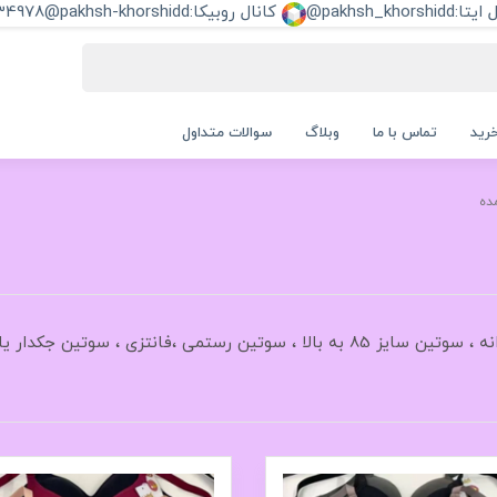
pakhsh_khorshi@
کانال روبیکا:pakhsh-khorshidd@
34978
رید
تماس با ما
وبلاگ
سوالات متداول
ده
جستجوی مرتبط : فروش سوتین عمده ، سوتین دخترانه ، سوتین سایز 85 به بالا ، سوتین