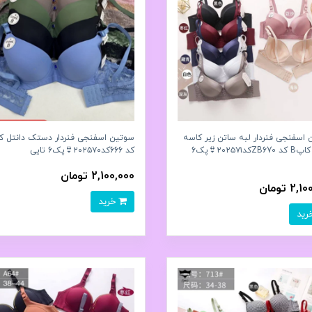
اسفنجی فنردار لبه ساتن زیر کاسه
گیپور کاپB کد ZB670کد۲۰۲۵۷۱👙پک6
کد 666کد۲۰۲۵۷۰👙پک6 تايی
2,100,000 تومان
2 تومان
خرید