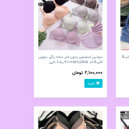
سوتین اسفنجی فنردار دستک دانتل کاپB
سوتین اسفنجی بدون فنر ساده رنگی سوزنی
کاپB کد A65کد۲۰۲۵۶۹👙پک6 تايی
2,100,000 تومان
خرید