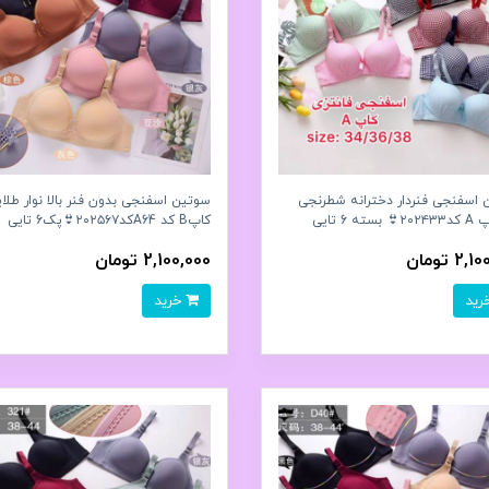
 اسفنجی فنردار دخترانه شطرنجی
سوتین اسفنجی بدون فنر بالا نوار طلا
کاپB کد A64کد۲۰۲۵۶۷👙پک6 تايی
2 تومان
2,100,000 تومان
خرید