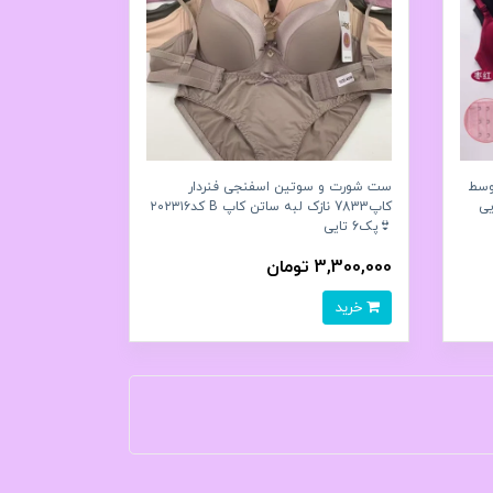
وسط
ست شورت و سوتین اسفنجی فنردار
کاپ7833 نازک لبه ساتن کاپ B کد۲۰۲۳۱۶
👙پک6 تايی
3,300,000 تومان
خرید