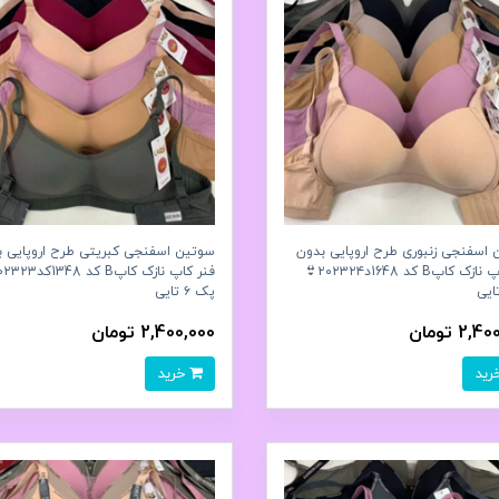
اسفنجی زنبوری طرح اروپایی بدون
سوتین اسفنجی کبریتی طرح اروپایی ب
فنر کاپ نازک کاپB کد 1648د۲۰۲۳۲۴👙
پک ۶ تایی
2, تومان
2,400,000 تومان
خرید