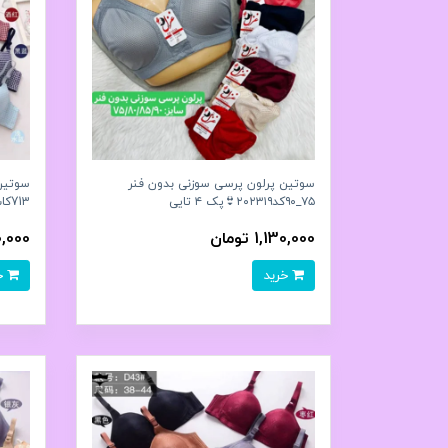
سوتین پرلون پرسی سوزنی بدون فنر
سوتین
۷۵_۹۰کد۲۰۲۳۱۹👙پک ۴ تایی
713کاپ A کد۲۰۲۴۳۳👙 بسته 6 تایی
1,130,000 تومان
,100,000
خرید
خرید