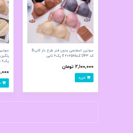
سوتین اسفنجی بدون فنر طرح دار کاپB
سوتین 
کد D43 کد۲۰۲۵۶۵👙پک6 تايی
پک6 تايی
2,100,000 تومان
,970,000
خرید
خرید