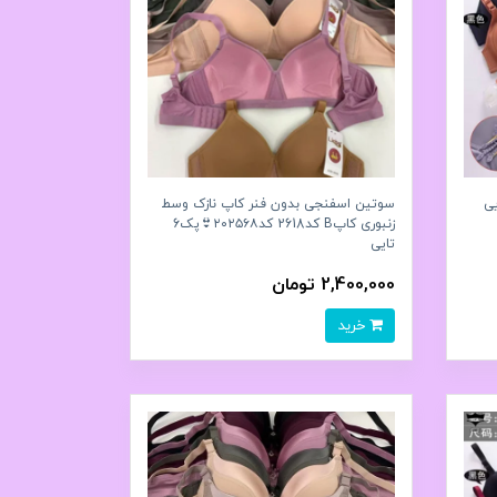
یی
سوتین اسفنجی بدون فنر کاپ نازک وسط
زنبوری کاپB کد2618 کد۲۰۲۵۶۸👙پک6
تايی
2,400,000 تومان
خرید