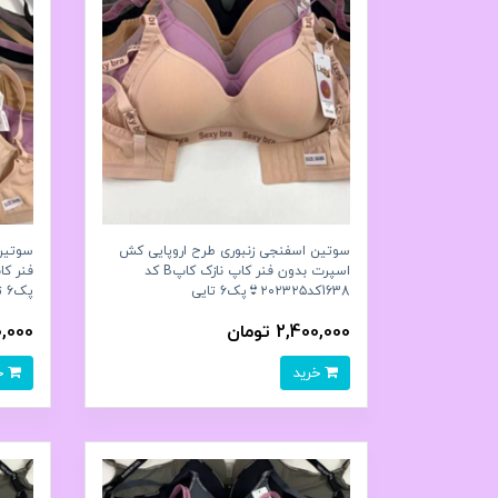
سوتین اسفنجی زنبوری طرح اروپایی کش
سوتین 
اسپرت بدون فنر کاپ نازک کاپB کد
1638کد۲۰۲۳۲۵👙پک6 تايی
پک6 تايی
2,400,000 تومان
400,000
خرید
خرید