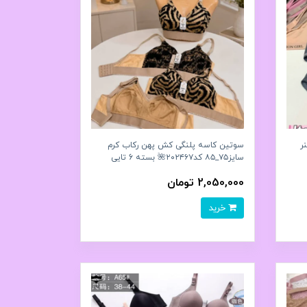
ر
سوتین کاسه پلنگی کش پهن رکاب کرم
سایز۷۵_۸۵ کد۲۰۲۴۶۷🌺 بسته 6 تایی
2,050,000 تومان
خرید