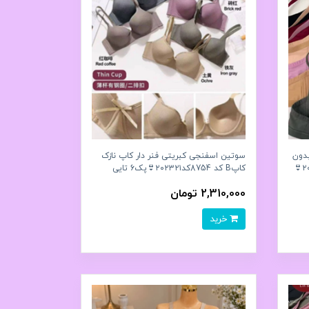
دون
سوتین اسفنجی کبریتی فنر دار کاپ نازک
فنر کاپ نازک کاپB کد 1348کد۲۰۲۳۲۳👙
کاپB کد 8754کد۲۰۲۳۲۱👙پک6 تايی
2,310,000 تومان
خرید