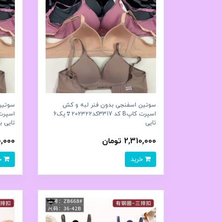
سوتین اسفنجی بدون فنر لبه و کش
سوتین
اسپرت کاپB کد 3317کد۲۰۲۳۲۲👙پک6
تايی
تايی بسته
2,310,000 تومان
310,000
خرید
خرید