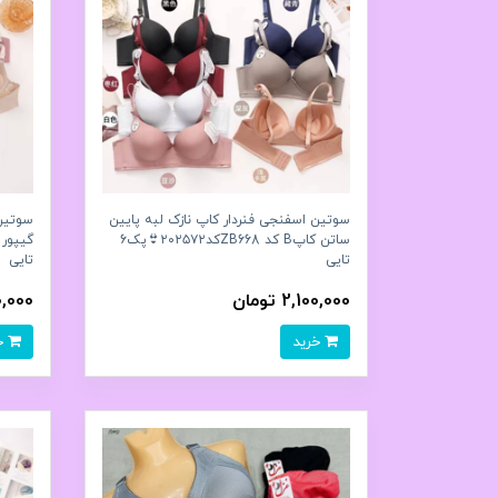
سوتین اسفنجی فنردار کاپ نازک لبه پایین
سوتین 
ساتن کاپB کد ZB668کد۲۰۲۵۷۲👙پک6
تايی
تايی
2,100,000 تومان
,100,000
خرید
خرید