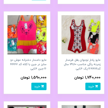
مایو پادار نوجوان بغل طرحدار
مایو دامندار دخترانه موش دو
زمینه رنگی مناسب ۱۰تا۱۴ سال
سایز در جین با کلاه کد ۶۱۶۱۶۷
کد۶۱۶۱۷۱🌞پک ۶تایی
🌞جین ۶تایی
1,740,000 تومان
1,590,000 تومان
خرید
خرید