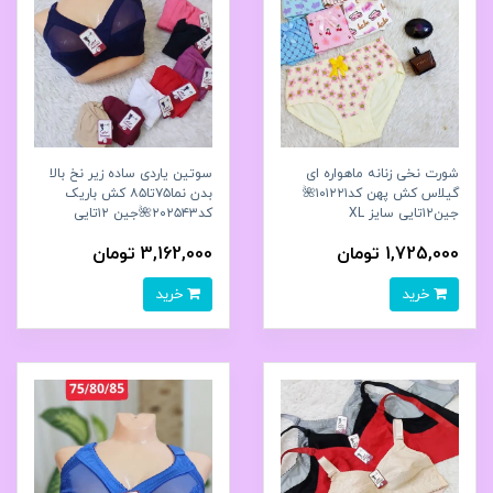
شورت نخی زنانه ماهواره‌ ای
سوتین یاردی ساده زیر نخ بالا
گیلاس کش پهن کد۱۰۱۲۲۱🌺
بدن نما۷۵تا۸۵ کش باریک
جین۱۲تایی سایز XL
کد۲۰۲۵۴۳🌺جین ۱۲تایی
1,725,000 تومان
3,162,000 تومان
خرید
خرید