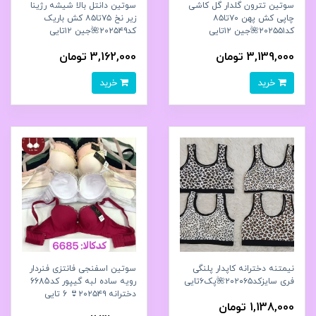
سوتین تترون گلدار گل کاشی
سوتین دانتل بالا شیشه رژینا
چاپی کش پهن ۷۰تا۸۵
زیر نخ ۷۵تا۸۵ کش باریک
کد۲۰۲۵۵۱🌺جین ۱۲تایی
کد۲۰۲۵۴۹🌺جین ۱۲تایی
3,139,000 تومان
3,162,000 تومان
خرید
خرید
نیمتنه دخترانه کاپدار پلنگی
سوتین اسفنجی فانتزی فنردار
فری سایزکد۲۰۲۰۶۵🌺پک۶تایی
رویه ساده لبه گیپور کد6685
دخترانه ۲۰۲۵۴۹👙 6 تایی
1,138,000 تومان