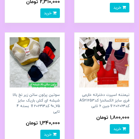
2,310,000 تومان
خرید
خرید
نیمتنه اسپرت دخترانه خارجی
سوتین پرلون ساتن زیر نخ بالا
فری سایز الکساندرا کدAS21253
شیشه ای کش باریک سایز
کد۲۰۲۰۶۴👙جین ۶ تایی
۷۵_۹۰ کد۲۰۲۴۱۴👙 بسته 4
تایی
1,800,000 تومان
1,340,000 تومان
خرید
خرید