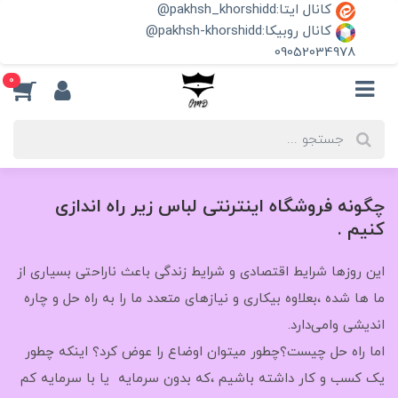
کانال ایتا:pakhsh_khorshidd@
کانال روبیکا:pakhsh-khorshidd@
09052034978
0
چگونه فروشگاه اینترنتی لباس زیر راه اندازی
کنیم .
این روزها شرایط اقتصادی و شرایط زندگی باعث ناراحتی بسیاری از
ما ها شده ،بعلاوه بیکاری و نیازهای متعدد ما را به راه حل و چاره
اندیشی وامی‌دارد.
اما راه حل چیست؟چطور میتوان اوضاع را عوض کرد؟ اینکه چطور
یک کسب و کار داشته باشیم ،که بدون سرمایه یا با سرمایه کم