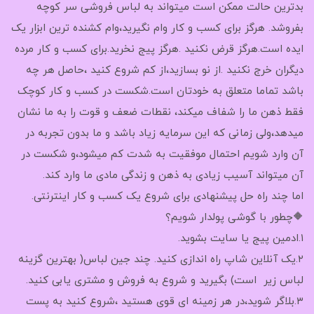
بدترین حالت ممکن است میتواند به لباس فروشی سر کوچه
بفروشد. هرگز برای کسب و کار وام نگیرید،وام کشنده ترین ابزار یک
ایده است.هرگز قرض نکنید .هرگز پیج نخرید.برای کسب و کار مرده
دیگران خرج نکنید .از نو بسازید،از کم شروع کنید ،حاصل هر چه
باشد تماما متعلق به خودتان است.شکست در کسب و کار کوچک
فقط ذهن ما را شفاف میکند، نقطات ضعف و قوت را به ما نشان
میدهد،ولی زمانی که این سرمایه زیاد باشد و ما بدون تجربه در
آن وارد شویم احتمال موفقیت به شدت کم میشود،و شکست در
آن میتواند آسیب زیادی به ذهن و زندگی مادی ما وارد کند.
اما چند راه حل پیشنهادی برای شروع یک کسب و کار اینترنتی.
🔶چطور با گوشی پولدار شویم؟
۱.ادمین پیج یا سایت بشوید.
۲.یک آنلاین شاپ راه اندازی کنید. چند جین لباس( بهترین گزینه
لباس زیر است) بگیرید و شروع به فروش و مشتری یابی کنید.
۳.بلاگر شوید،در هر زمینه ای قوی هستید ،شروع کنید به پست