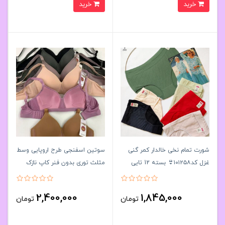
خرید
خرید
شورت تمام نخی خالدار کمر گنی
سوتین اسفنجی طرح اروپایی وسط
غزل کد۱۰۱۲۵۸👙 بسته 12 تایی
مثلث‌ توری بدون فنر کاپ نازک
سایز 2XL
کاپB کد 2618کد۲۰۲۳۲۷👙پک6
تايی
2,400,000
1,845,000
تومان
تومان