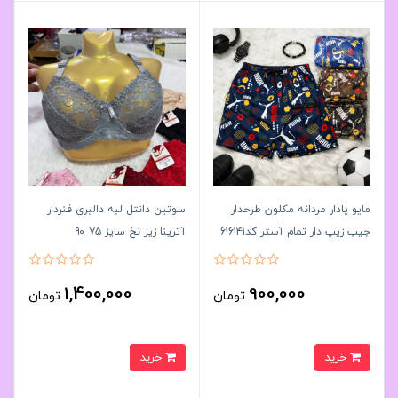
مایو پادار مردانه مکلون طرحدار
سوتین دانتل لبه دالبری فنردار
جیب زیپ دار تمام آستر کد۶۱۶۱۴۱
آترینا زیر نخ سایز ۷۵_۹۰
🌞 بسته 6 تایی سایز 2XL
کد۲۰۲۳۶۰👙 بسته 4 تایی
1,400,000
900,000
تومان
تومان
خرید
خرید