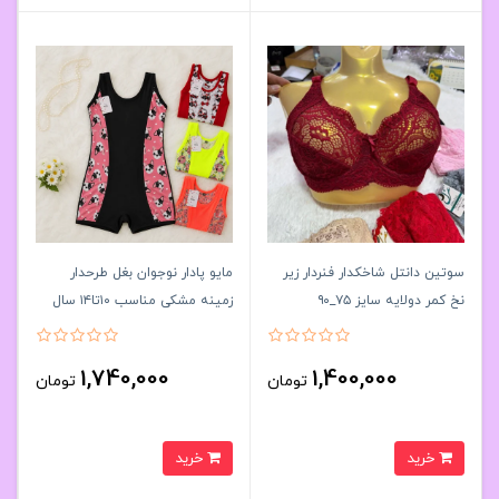
سوتین دانتل شاخکدار فنردار زیر
مایو پادار نوجوان بغل طرحدار
نخ کمر دولایه سایز ۷۵_۹۰
زمینه مشکی مناسب ۱۰تا۱۴ سال
کد۲۰۲۳۶۱👙 بسته 4 تایی
کد۶۱۶۱۷۱🌞پک ۶تایی
1,740,000
1,400,000
تومان
تومان
خرید
خرید