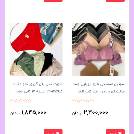
سوتین اسفنجی طرح اروپایی وسط
شورت نخی بغل گیپور جلو مثلث
مثلث‌ توری بدون فنر کاپ نازک
کد۱۰۱۲۵۹👙 بسته 12 تایی سایز
کاپB کد 2618کد۲۰۲۳۲۷👙پک6
3XL
تايی
1,845,000
2,400,000
تومان
تومان
خرید
خرید