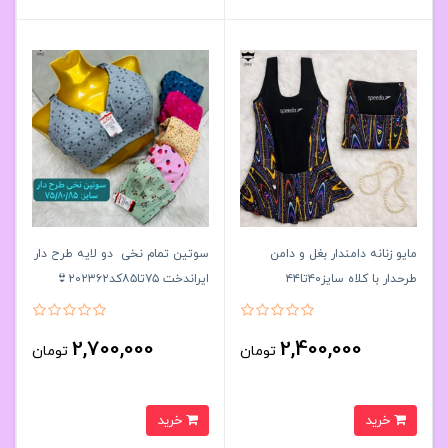
مایو زنانه دامندار بغل و دامن
سوتین تمام نخی دو لایه طرح دار
طرحدار با کلاه سایز۴۰تا۴۴
ایراندخت ۷۵تا۸۵کد۲۰۲۳۶۲👙
کد۶۱۶۱۴۶🌞 بسته 6 تایی
بسته 12 تایی
2,700,000
2,400,000
تومان
تومان
خرید
خرید