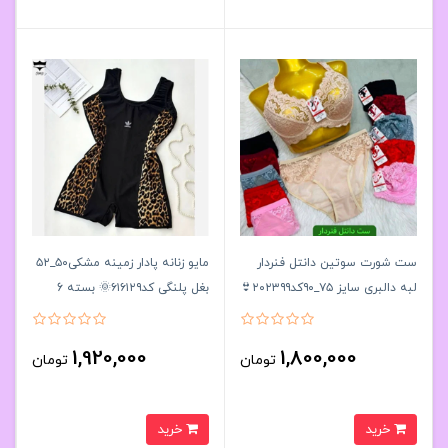
ست شورت سوتین دانتل فنردار
مایو زنانه پادار زمینه مشکی۵۰_۵۲
لبه دالبری سایز ۷۵_۹۰کد۲۰۲۳۹۹👙
بغل پلنگی کد۶۱۶۱۲۹🌞 بسته 6
بسته 4 تایی
تایی
1,920,000
1,800,000
تومان
تومان
خرید
خرید