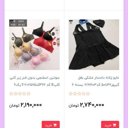
مایو زنانه دامندار مشکی بغل
سوتین اسفنجی بدون فنر زیر کتی
گیپور۴۶تا۵۰ کد۶۱۶۱۰۳🌞 بسته 6
کاپB کد 366کد۲۰۲۵۷۵👙پک6
تایی
تايی
2,190,000
2,740,000
تومان
تومان
خرید
خرید