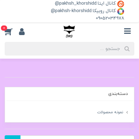
کانال ایتا:pakhsh_khorshidd@
کانال روبیکا:pakhsh-khorshidd@
09052034978
0
دسته‌بندی
نمونه محصولات