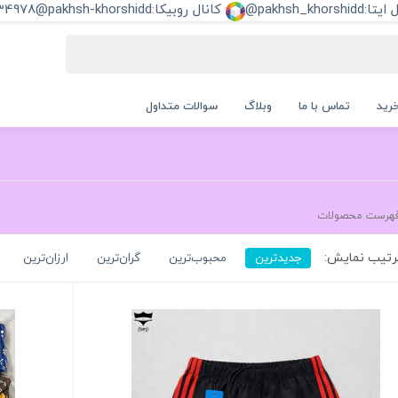
pakhsh_khorshi@
کانال روبیکا:pakhsh-khorshidd@
34978
رید
تماس با ما
وبلاگ
سوالات متداول
هرست محصولات
تیب نمایش:
جدیدترین
محبوب‌ترین
گران‌ترین
ارزان‌ترین