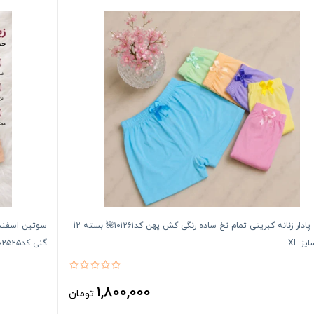
شورت پادار زنانه کبریتی تمام نخ ساده رنگی کش پهن کد۱۰۱۲۶۱🌺 بسته 12
یز XL
گنی کد۲۰۲۵۲۵👙 بسته ۸تایی
1,800,000
تومان