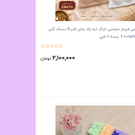
سوتین اسفنجی فنردار مجلسی ۶رنگ لبه بالا ساتن کاپB دستک گنی
2,100,000
تومان