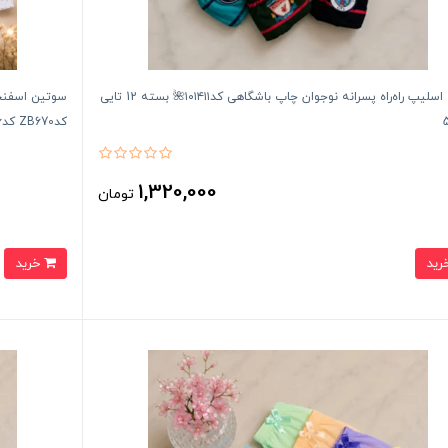
شورت اسلیپ راه‌راه پسرانه نوجوان چاپ باشگاهی کد۱۰۱۴۱۱🌺 بسته 12 تایی
کدZB670 کد۲۰۲۵۲۶👙 بسته 6 تایی
1,320,000
تومان
خرید