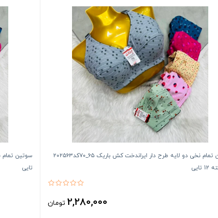
سوتین تمام نخی دو لایه طرح دار ایراندخت کش باریک ۶۵_۷۰کد۲۰۲۵۶۳
 تایی
تایی
2,280,000
تومان