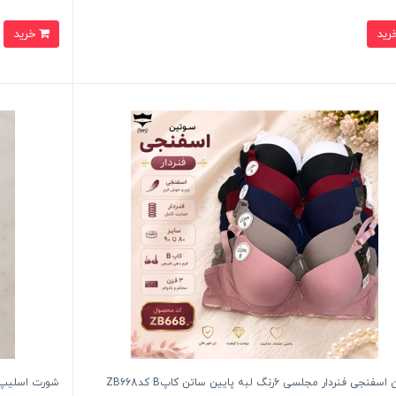
خرید
سوتین اسفنجی فنردار مجلسی ۶رنگ لبه پایین ساتن کاپB کدZB668