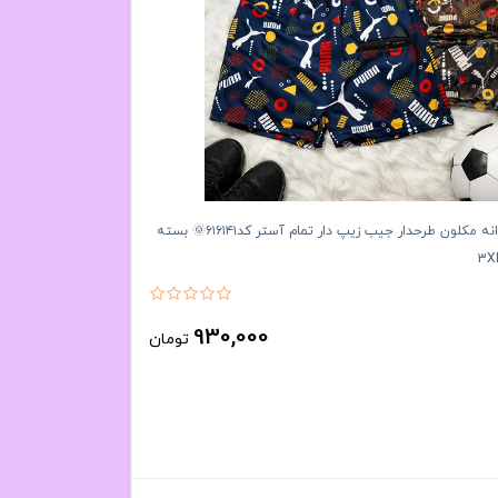
مایو پادار مردانه مکلون طرحدار جیب زیپ دار تمام آستر کد۶۱۶۱۴۱🌞 بسته
930,000
تومان