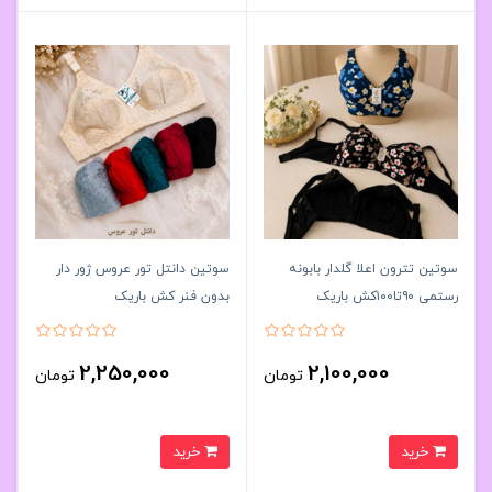
سوتین تترون اعلا گلدار بابونه
سوتین دانتل تور عروس ژور دار
رستمی ۹۰تا۱۰۰کش باریک
بدون فنر کش باریک
کد۲۰۲۵۸۳🌺 بسته 6 تایی
۸۰تا۹۰کد۲۰۲۵۸۱👙 بسته 6 تایی
2,250,000
2,100,000
تومان
تومان
خرید
خرید