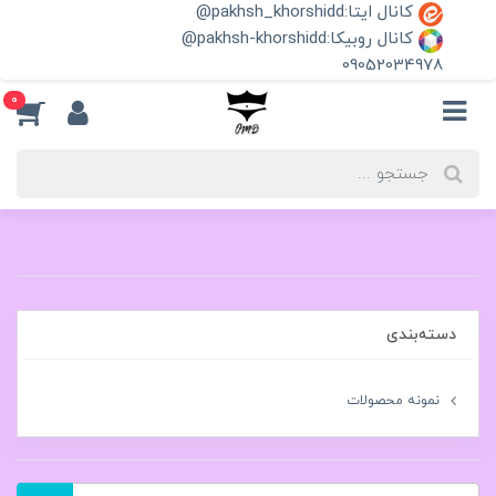
کانال ایتا:pakhsh_khorshidd@
کانال روبیکا:pakhsh-khorshidd@
09052034978
0
دسته‌بندی
نمونه محصولات