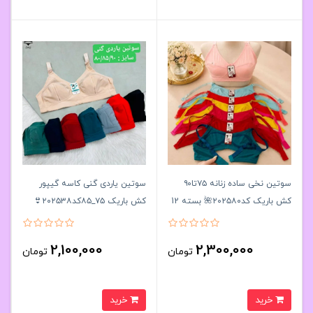
سوتین نخی ساده زنانه ۷۵تا۹۰
سوتین یاردی گنی کاسه گیپور
کش باریک کد۲۰۲۵۸۰🌺 بسته 12
کش باریک ۷۵_۸۵کد۲۰۲۵۳۸👙
تایی
بسته 6 تایی
2,100,000
2,300,000
تومان
تومان
خرید
خرید