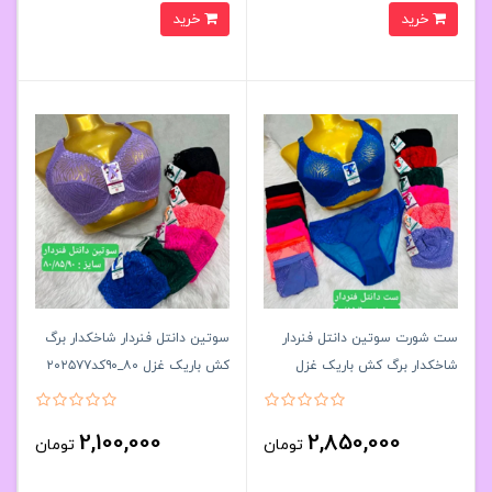
خرید
خرید
ست شورت سوتین دانتل فنردار
سوتین دانتل فنردار شاخکدار برگ
شاخکدار برگ کش باریک غزل
کش باریک غزل ۸۰_۹۰کد۲۰۲۵۷۷
۸۰_۹۰کد۲۰۲۵۷۸👙 بسته 6 تایی
👙 بسته 6 تایی
2,100,000
2,850,000
تومان
تومان