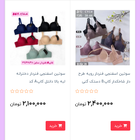
سوتین اسفنجی فنردار رویه طرح
سوتین اسفنجی فنردار دخترانه
دار شاخکدار کاپB دستک گنی
لبه بالا دانتل کاپA کد
کدC91کد۲۰۲۵۸۳🌺 بسته 6 تایی
861کد۲۰۲۵۸۲👙پک6 تايی
2,100,000
2,400,000
تومان
تومان
خرید
خرید