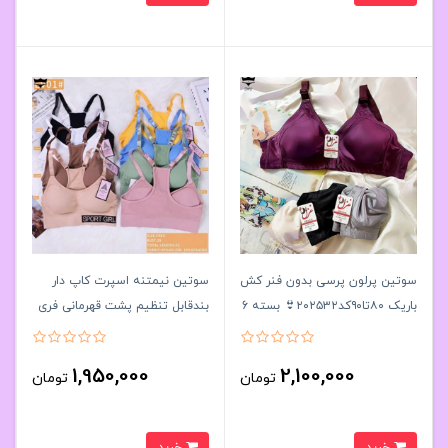
سوتین پرلون پرسی بدون فنر کش
سوتین نیمتنه اسپرت کاپ دار
باریک ۸۰تا۹۰کد۲۰۲۵۳۲👙 بسته 6
بندقابل تنظیم پشت قهرمانی فری
تایی
سایز کد LV01کد۲۰۲۰۸۰👙 بسته 6
تایی
1,950,000
2,100,000
تومان
تومان
خرید
خرید