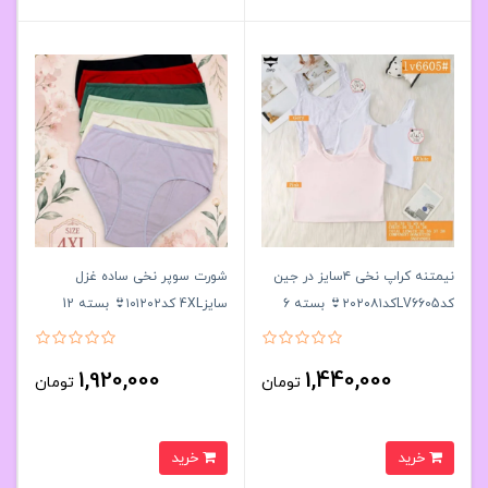
نیمتنه کراپ نخی ۴سایز در جین
شورت سوپر نخی ساده غزل
کدLV6605کد۲۰۲۰۸۱👙 بسته 6
سایز4XL کد۱۰۱۲۰۲👙 بسته 12
تایی
تایی
1,920,000
1,440,000
تومان
تومان
خرید
خرید