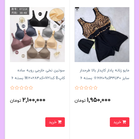
مایو زنانه پادار کاپدار بالا طرحدار
سوتین نخی خارجی رویه ساده
سایز ۴۰تا۴۴کد۶۱۶۱۰۹🌞 بسته 6
کاپB کد0721کد۲۰۲۸۴🌺 بسته 6
تایی
تایی
2,100,000
1,950,000
تومان
تومان
خرید
خرید