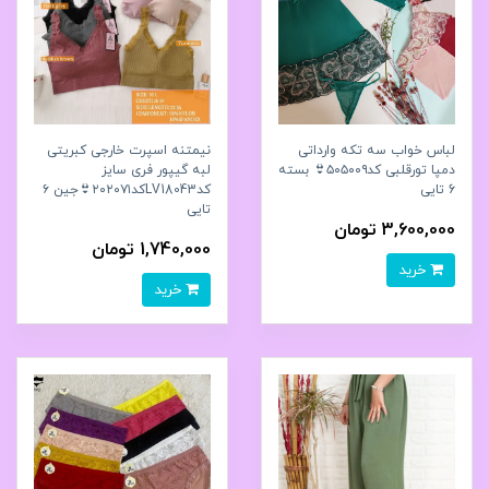
لباس خواب سه تکه وارداتی
نیمتنه اسپرت خارجی کبریتی
دمپا تورقلبی کد۵۰۵۰۰۹👙 بسته
لبه گیپور فری سایز
6 تایی
کدLV18043کد۲۰۲۰۷۱👙جین ۶
تایی
3,600,000 تومان
1,740,000 تومان
خرید
خرید