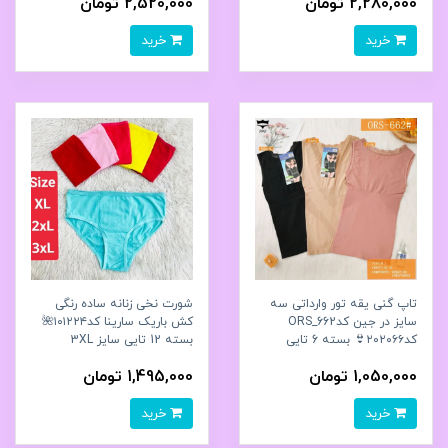
2,280,000 تومان
2,520,000 تومان
خرید
خرید
تاپ گنی یقه تور وارداتی سه
شورت نخی زنانه ساده رنگی
سایز در جین کدORS_662
کش باریک سارینا کد۱۰۱۲۲۴🌺
کد۲۰۲۰۶۶👙 بسته 6 تایی
بسته 12 تایی سایز 3XL
1,050,000 تومان
1,495,000 تومان
خرید
خرید