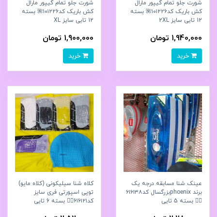
شورت جلو تمام گیپور مارال
شورت جلو تمام گیپور مارال
کش باریک کد۱۰۱۲۲۶🌺 بسته
کش باریک کد۱۰۱۲۲۶🌺 بسته
12 تایی سایز 2XL
12 تایی سایز XL
1,940,000 تومان
1,900,000 تومان
خرید
خرید
عینک شنا مسابقه درجه یک
کلاه شنا سیلیکونی (کلاه مایو)
برند phoenixبزرگسال کد۶۱۶۱۳۸
توپی اسپورتی فری سایز
🧘‍♂️ بسته 5 تایی
کد۶۱۶۱۲۱🧘‍♂️ بسته 6 تایی