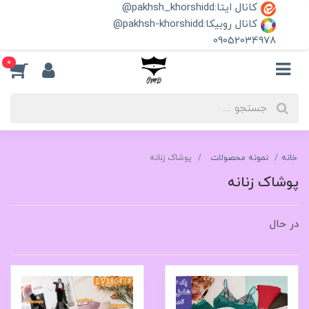
کانال ایتا:pakhsh_khorshidd@
کانال روبیکا:pakhsh-khorshidd@
09052034978
0
خانه
نمونه محصولات
پوشاک زنانه
پوشاک زنانه
در حال